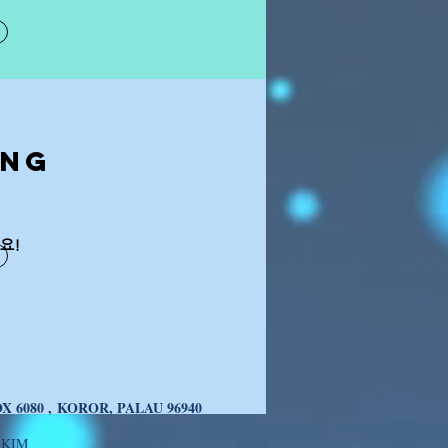
ing
요!
X 6080 , KOROR, PALAU 96940
 KIM