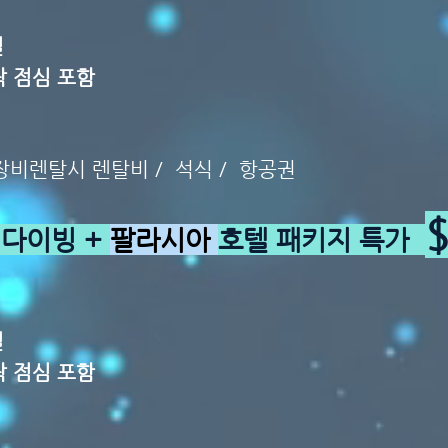
일
락 점심 포함
 장비렌탈시 렌탈비 / 석식 / 항공권
다이빙 +
팔라시아
호텔 패키지 특가
일
락 점심 포함