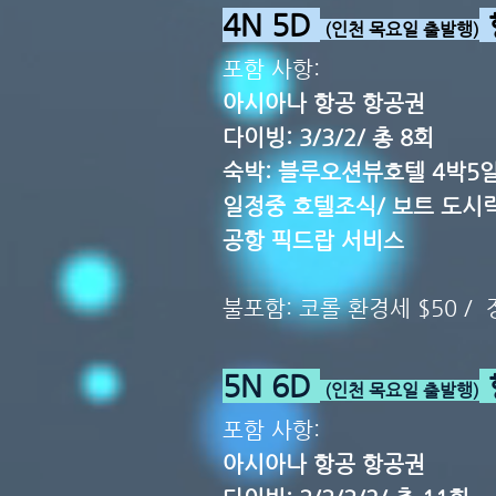
4N 5D
(인천 목요일 출발행)
포함 사항:
아시아나 항공 항공권
다이빙: 3/3/2/ 총 8회
숙박: 블루오션뷰호텔 4박5
일정중 호텔조식/ 보트 도시
공항 픽드랍 서비스
불포함: 코롤 환경세 $50 /
5N 6D
(인천 목요일 출발행)
포함 사항:
​아시아나 항공 항공권