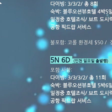
다이빙: 3/3/2/ 총 8회
숙박: 블루오션뷰호텔 4박5
일정중 호텔조식/ 보트 도시
공항 픽드랍 서비스
불포함: 코롤 환경세 $50 /
5N 6D
(인천 일요일 출발행)
포함 사항:
다이빙: 3/3/3/2/ 총 11회
숙박: 블루오션뷰호텔 5박6
일정중 호텔조식/ 보트 도시
공항 픽드랍 서비스