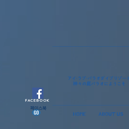
アイ・ラブ・パラオダイブリゾー
神々の庭パラオにようこそ
FACEBOOK
페이스북​
GO
HOME
ABOUT US