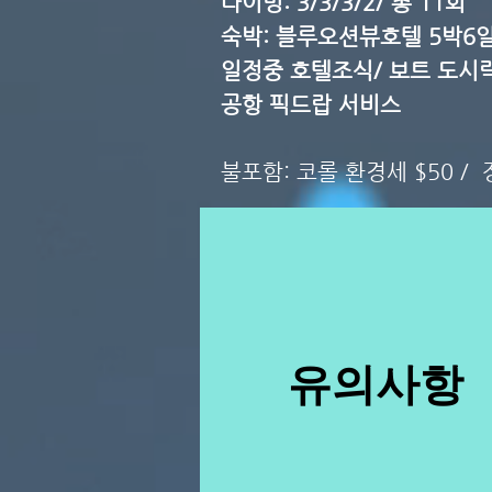
다이빙: 3/3/3/2/ 총 11회
숙박: 블루오션뷰호텔 5박6
일정중 호텔조식/ 보트 도시
공항 픽드랍 서비스
불포함: 코롤 환경세 $50 /
​유의사항