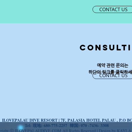
CONTACT US
Consult
예약 관련 문의는
​하단의 링크를 클릭하세
CONTACT US
ILOVEPALAU DIVE RESORT | 7F, PALASIA HOTEL PALAU , P.O BO
ト
Tel: 現地) 680-775-2257 韓国) 070 -7436- 3308
right ⓒ ILOVEPALAUDIVE.COM All Rights Reserved | Design by KAYLA