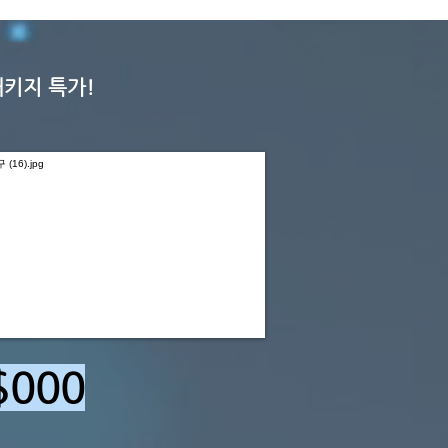
패키지 특가!
$00
0