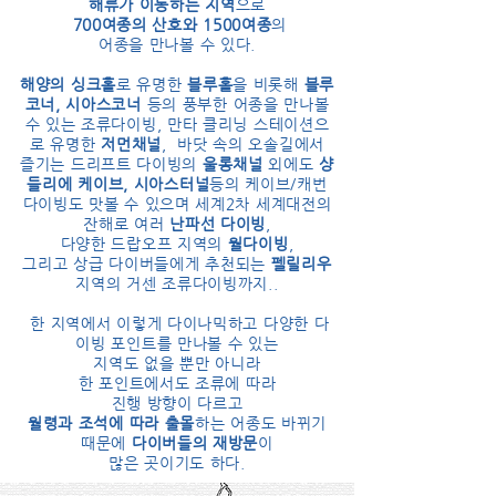
해류가 이동하는 지역
으로
700여종의 산호와 1500여종
의
어종을 만나볼 수 있다.
해양의 싱크홀
로 유명한
블루홀
을 비롯해
블루
코너, 시아스코너
등의 풍부한 어종을 만나볼
수 있는 조류다이빙, 만타 클리닝 스테이션으
로 유명한
저먼채널
,
바닷 속의 오솔길에서
즐기는 드리프트 다이빙의
울롱채널
외에도
샹
들리에 케이브, 시아스터널
등의 케이브/캐번
다이빙도 맛볼 수 있으며 세계2차 세계대전의
잔해로 여러
난파선 다이빙
,
다양한 드랍오프 지역의
월다이빙
,
그리고 상급 다이버들에게 추천되는
펠릴리우
지역의 거센 조류다이빙까지..
한 지역에서 이렇게 다이나믹하고 다양한 다
이빙 포인트를 만나볼 수 있는
지역도 없을 뿐만 아니라
한 포인트에서도 조류에 따라
진행 방향이 다르고
월령과 조석에 따라 출몰
하는 어
종도 바뀌기
때문에
다이버들의 재방문
이
많은 곳이기도 하다.