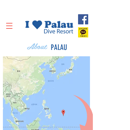
About
PALAU