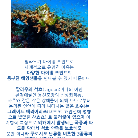
팔라우가 다이빙 포인트로
세계적으로 유명한 이유는
다양한 다이빙 포인트
와
풍부한 해양생물
을 만나볼 수 있기 때문이다.
팔라우의 석호
(lagoon:바다의 이안
환경에쌓인 능선모양의 선상퇴적층,
사주와 같은 작은 장애물에 의해 바다로부터
분리된 연안에 따라 나타나는 얕은 호수)는
그레이트 베리어리프
(대보초: 해안선에 평행
으로 발달한 산호초) 로
둘러쌓여 있으며
이
지형적 특성으로
외해에서 발생되는 폭풍과 파
도를 막아서 석호 안쪽을 보호
해줄
뿐만 아니라
쿠로시오 난류를 비롯한 3종류의