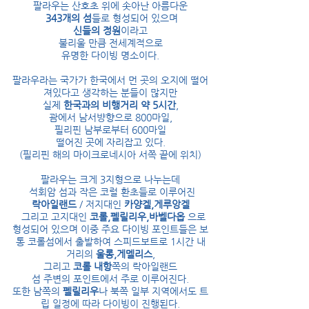
팔라우는 산호초 위에 솟아난 아름다운
343개의 섬
들로 형성되어 있으며
신들의 정원
이라고
불리울 만큼 전세계적으로
유명한 다이빙 명소이다.
팔라우라는 국가가 한국에서 먼 곳의 오지에 떨어
져있다고 생각하는 분들이 많지만
실제
한국과의 비행거리 약 5시간
,
괌에서 남서뱡향으로 800마일,
필리핀 남부로부터 600마일
떨어진 곳에 자리잡고 있다.
(필리핀 해의 마이크로네시아 서쪽 끝에 위치)
팔라우는 크게 3지형으로 나누는데
석회암 섬과 작은 코럴 환초들로 이루어진
락아일랜드
/ 저지대인
카양겔,게루앙겔
그리고 고지대인
코롤,펠릴리우,바벨다옵
으로
형성되어 있으며 이중 주요 다이빙 포인트들은 보
통 코롤섬에서 출발하여 스피드보트로 1시간 내
거리의
울롱,게멜리스
,
그리고
코롤 내항
쪽의 락아일랜드
섬 주변의 포인트에서 주로 이루어진다.
또한 남쪽의
펠릴리우
나 북쪽 일부 지역에서도 트
립 일정에 따라 다이빙이 진행된다.